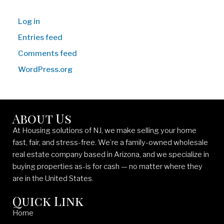
Log in
Entries feed
Comments feed
WordPress.org
About Us
At Housing solutions of NJ, we make selling your home
fast, fair, and stress-free. We’re a family-owned wholesale
real estate company based in Arizona, and we specialize in
buying properties as-is for cash — no matter where they
are in the United States.
Quick Link
Home