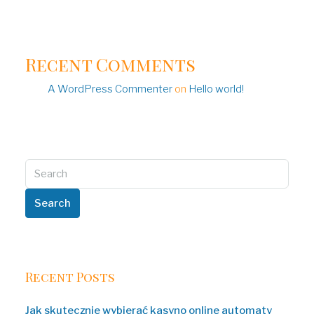
Recent Comments
A WordPress Commenter
on
Hello world!
Search
Recent Posts
Jak skutecznie wybierać kasyno online automaty