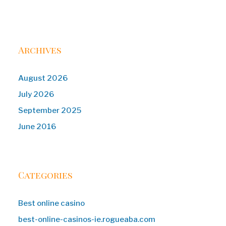
Archives
August 2026
July 2026
September 2025
June 2016
Categories
Best online casino
best-online-casinos-ie.rogueaba.com